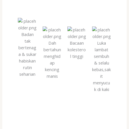
Badan
tak
Dah
Bacaan
Luka
bertenag
bertahun
kolestero
lambat
a & sukar
menghid
l tinggi
sembuh
habiskan
ap
& selalu
rutin
kencing
kebas,sak
seharian
manis
it
menyucu
k di kaki