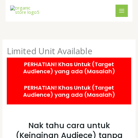
Skip
to
content
Limited Unit Available
PERHATIAN! Khas Untuk (Target
Audience) yang ada (Masalah)
PERHATIAN! Khas Untuk (Target
Audience) yang ada (Masalah)
Nak tahu cara untuk
(Keinginan Audiece) tanpa