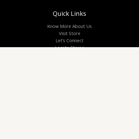
Quick Links
Know More About Us
Visit Store
Let’s Connect
Locate Stores
Site Links
Privacy Policy
Shipping Details
Offers Coupons
Terms & Conditions
Copyright © 2026 | Supplement Sihat